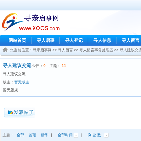
网站首页
寻人启事
寻人登记
寻人信息
寻人留言
您当前位置：
寻亲启事网
>>
寻人留言
>>
寻人留言事务处理区
>>
寻人建议交
寻人建议交流
今日：
0
主题：
11
寻人建议交流
版主：
暂无版主
暂无版规
主题：
全部
置顶
精华
|
全部时间
|
浏 览 数↓