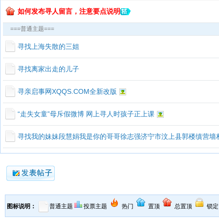
如何发布寻人留言，注意要点说明
===普通主题===
寻找上海失散的三姐
寻找离家出走的儿子
寻亲启事网XQQS.COM全新改版
“走失女童”母斥假微博 网上寻人时孩子正上课
寻找我的妹妹段慧娟我是你的哥哥徐志强济宁市汶上县郭楼缜营墙
图标说明：
普通主题
投票主题
热门
置顶
总置顶
锁定