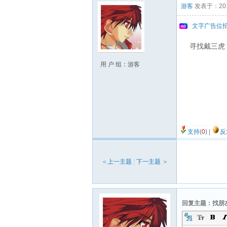
游客
发表于：2015/
文字广告位
寻找戴三虎
用 户 组：游客
支持(
0
)
|
反
＜上一主题
|
下一主题 ＞
回复主题：找朋