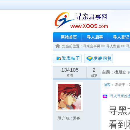
网站首页
寻人启事
寻人登记
您当前位置：
寻亲启事网
>>
寻人留言
>>
寻
134105
2
主题：找朋友
(
查看
回复
游客：
发表于：201
寻人寻亲首选
寻黑
用 户 组：游客
看到