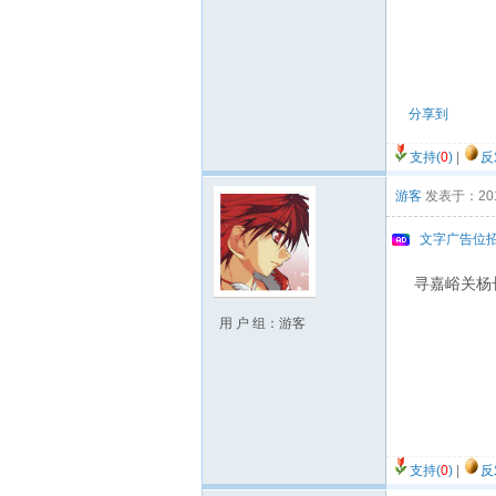
分享到
支持(
0
)
|
反
游客
发表于：2012/
文字广告位
寻嘉峪关杨
用 户 组：游客
支持(
0
)
|
反