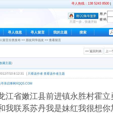
寻人热线：138 5243 8500
|
用 户
密 码
只需一步，快速开始
寻人信息
寻人留言
我的主题
搜索
人留言分类发布
>>
朋友同学战友
>> 查看留言
<< 返回列表
上一
收藏主题
)
2/7/10 8:12:31 |
只看该作者
查看该作者主题
寻亲启事网XQQS.COM
龙江省嫩江县前进镇永胜村霍立
和我联系苏丹我是妹红我很想你加我qq