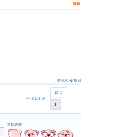
藤椅
顶端
底部
首 页
<< 返回列表
1
常用表情